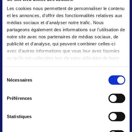
Les cookies nous permettent de personnaliser le contenu
et les annonces, d'offrir des fonctionnalités relatives aux
médias sociaux et d'analyser notre trafic. Nous
partageons également des informations sur l'utilisation de
notre site avec nos partenaires de médias sociaux, de
publicité et d'analyse, qui peuvent combiner celles-ci
avec d'autres informations que vous leur avez fournies
ou qu'ils ont collectées lors de votre utilisation de leurs
services.
Sélection
Nécessaires
du
consentement
Préférences
La selection exceptionelle de
boissons grâce à la location de
Statistiques
tireuses à bière